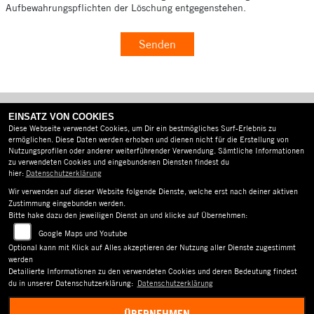
Aufbewahrungspflichten der Löschung entgegenstehen.
Senden
EINSATZ VON COOKIES
Diese Webseite verwendet Cookies, um Dir ein bestmögliches Surf-Erlebnis zu
ermöglichen. Diese Daten werden erhoben und dienen nicht für die Erstellung von
Nutzungsprofilen oder anderer weiterführender Verwendung. Sämtliche Informationen
zu verwendeten Cookies und eingebundenen Diensten findest du
AGB
hier:
Datenschutzerklärung
IMPRESSUM
Wir verwenden auf dieser Website folgende Dienste, welche erst nach deiner aktiven
Zustimmung eingebunden werden.
Bitte hake dazu den jeweiligen Dienst an und klicke auf Übernehmen:
DATENSCHUTZ
Google Maps und Youtube
DISCLAIMER
Optional kann mit Klick auf Alles akzeptieren der Nutzung aller Dienste zugestimmt
werden
BARRIEREFREIHEIT
Detailierte Informationen zu den verwendeten Cookies und deren Bedeutung findest
du in unserer Datenschutzerklärung:
Datenschutzerklärung